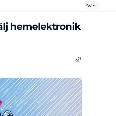
SV
älj hemelektronik