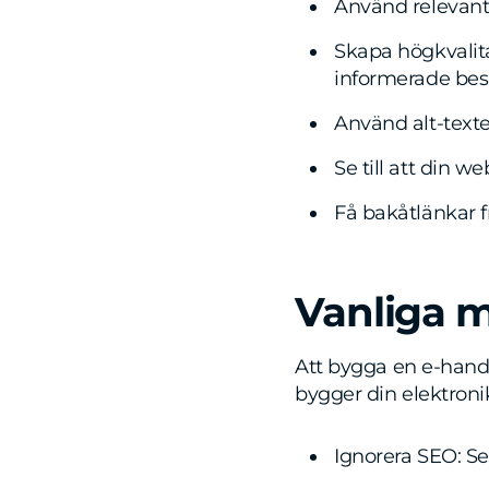
Använd relevanta
Skapa högkvalita
informerade besl
Använd alt-texter
Se till att din 
Få bakåtlänkar f
Vanliga m
Att bygga en e-hand
bygger din elektroni
Ignorera SEO: Se 