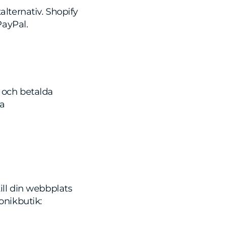
alternativ. Shopify
ayPal.
r och betalda
da
till din webbplats
onikbutik: