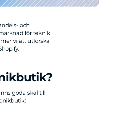
andels- och
a marknad för teknik
mmer vi att utforska
Shopify.
onikbutik?
inns goda skäl till
ronikbutik: