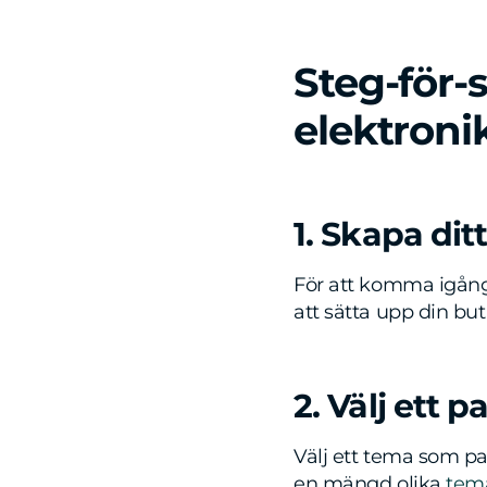
Steg-för-
elektroni
1. Skapa dit
För att komma igång
att sätta upp din but
2. Välj ett 
Välj ett tema som pa
en mängd olika
tem