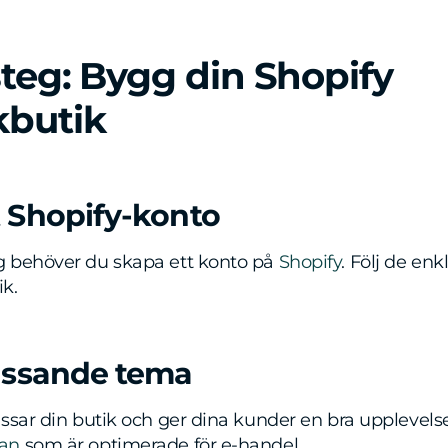
steg: Bygg din Shopify
kbutik
t Shopify-konto
 behöver du skapa ett konto på
Shopify
. Följ de enk
ik.
passande tema
ssar din butik och ger dina kunder en bra upplevelse
an
som är optimerade för e-handel.