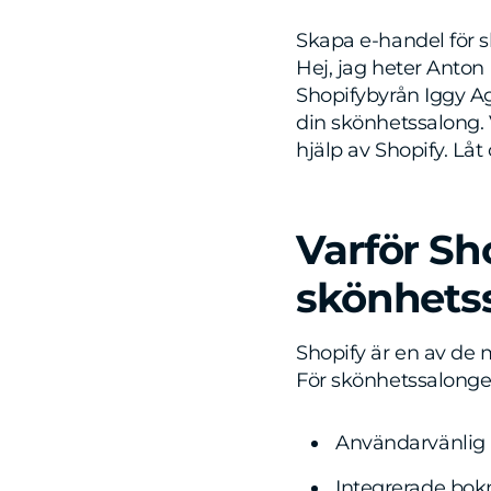
Skapa e-handel för s
Hej, jag heter Anton
Shopifybyrån Iggy A
din skönhetssalong. 
hjälp av Shopify. Låt
Varför Sho
skönhets
Shopify är en av de
För skönhetssalonger 
Användarvänlig 
Integrerade bo