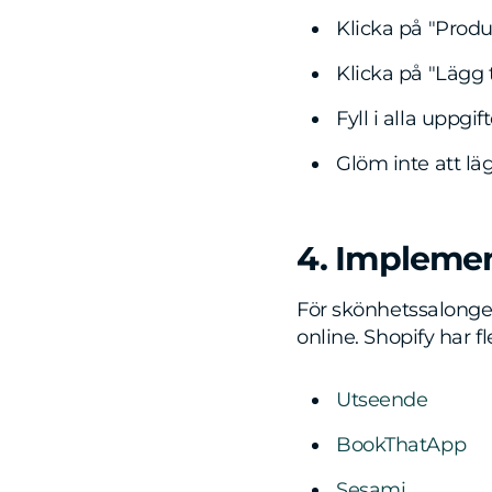
Klicka på "Produ
Klicka på "Lägg t
Fyll i alla uppgi
Glöm inte att lä
4. Impleme
För skönhetssalonger 
online. Shopify har 
Utseende
BookThatApp
Sesami